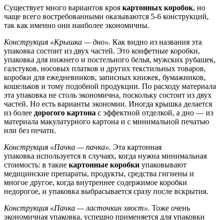
Существует много вариантов кроя
картонных коробок
, но
чаще всего востребованными оказываются 5-6 конструкций,
так как именно они наиболее экономичны.
Конструкция «Крышка — дно».
Как видно из названия эта
упаковка состоит из двух частей. Это конфетные коробки,
упаковка для нижнего и постельного белья, мужских рубашек,
галстуков, носовых платков и других текстильных товаров,
коробки для ежедневников, записных книжек, бумажников,
кошельков и тому подобной продукции. По расходу материала
эта упаковка не столь экономична, поскольку состоит из двух
частей. Но есть варианты экономии. Иногда крышка делается
из более
дорогого картона
с эффектной отделкой, а дно — из
материала макулатурного картона и с минимальной печатью
или без печати.
Конструкция «Пачка — пачка».
Эта картонная
упаковка используется в случаях, когда нужна минимальная
стоимость: в такие
картонные коробки
упаковывают
медицинские препараты, продукты, средства гигиены и
многое другое, когда внутреннее содержимое коробки
недорогое, и упаковка выбрасывается сразу после вскрытия.
Конструкция «Пачка — ласточкин хвост».
Тоже очень
экономичная упаковка, успешно применяется для упаковки