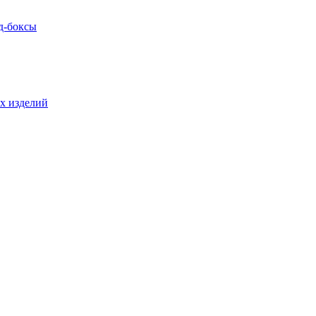
д-боксы
х изделий