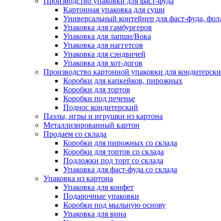
Производство упаковки для фаст-фуда
Картонная упаковка для суши
Универсальный контейнер для фаст-фуда, фол
Упаковка для гамбургеров
Упаковка для лапши/Вока
Упаковка для наггетсов
Упаковка для сэндвичей
Упаковка для хот-догов
Производство картонной упаковки для кондитерски
Коробки для капкейков, пирожных
Коробки для тортов
Коробки под печенье
Поднос кондитерский
Пазлы, игры и игрушки из картона
Металлизированный картон
Продаем со склада
Коробки для пирожных со склада
Коробки для тортов со склада
Подложки под торт со склада
Упаковка для фаст-фуда со склада
Упаковка из картона
Упаковка для конфет
Подарочные упаковки
Коробки под мыльную основу
Упаковка для вина