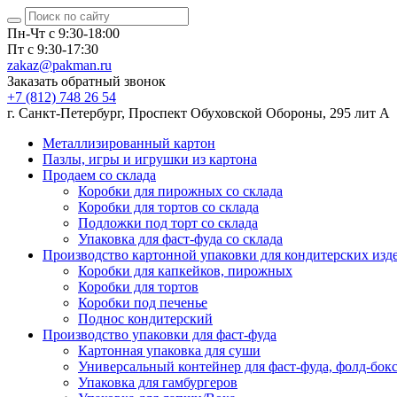
Пн-Чт с 9:30-18:00
Пт с 9:30-17:30
zakaz@pakman.ru
Заказать обратный звонок
+7 (812) 748 26 54
г. Санкт-Петербург, Проспект Обуховской Обороны, 295 лит А
Металлизированный картон
Пазлы, игры и игрушки из картона
Продаем со склада
Коробки для пирожных со склада
Коробки для тортов со склада
Подложки под торт со склада
Упаковка для фаст-фуда со склада
Производство картонной упаковки для кондитерских изд
Коробки для капкейков, пирожных
Коробки для тортов
Коробки под печенье
Поднос кондитерский
Производство упаковки для фаст-фуда
Картонная упаковка для суши
Универсальный контейнер для фаст-фуда, фолд-бок
Упаковка для гамбургеров