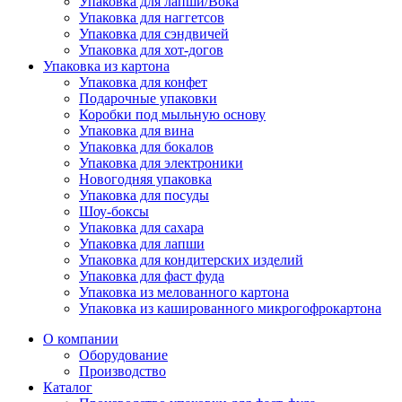
Упаковка для лапши/Вока
Упаковка для наггетсов
Упаковка для сэндвичей
Упаковка для хот-догов
Упаковка из картона
Упаковка для конфет
Подарочные упаковки
Коробки под мыльную основу
Упаковка для вина
Упаковка для бокалов
Упаковка для электроники
Новогодняя упаковка
Упаковка для посуды
Шоу-боксы
Упаковка для сахара
Упаковка для лапши
Упаковка для кондитерских изделий
Упаковка для фаст фуда
Упаковка из мелованного картона
Упаковка из кашированного микрогофрокартона
О компании
Оборудование
Производство
Каталог