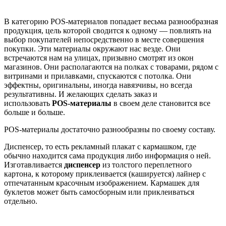
В категорию POS-материалов попадает весьма разнообразная
продукция, цель которой сводится к одному — повлиять на
выбор покупателей непосредственно в месте совершения
покупки. Эти материалы окружают нас везде. Они
встречаются нам на улицах, призывно смотрят из окон
магазинов. Они располагаются на полках с товарами, рядом с
витринами и прилавками, спускаются с потолка. Они
эффектны, оригинальны, иногда навязчивы, но всегда
результативны. И желающих сделать заказ и
использовать
POS-материалы
в своем деле становится все
больше и больше.
POS-материалы достаточно разнообразны по своему составу.
Диспенсер, то есть рекламный плакат с кармашком, где
обычно находится сама продукция либо информация о ней.
Изготавливается
диспенсер
из толстого переплетного
картона, к которому приклеивается (кашируется) лайнер с
отпечатанным красочным изображением. Кармашек для
буклетов может быть самосборным или приклеиваться
отдельно.