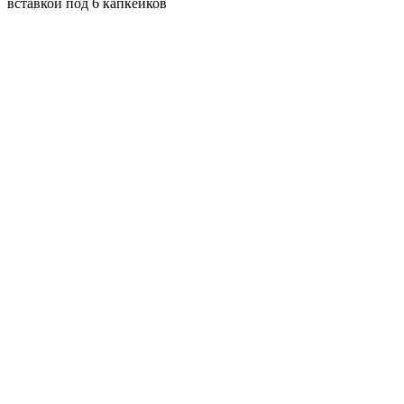
вставкой под 6 капкейков