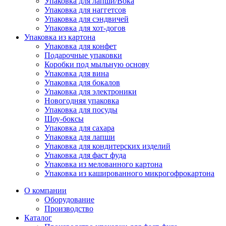
Упаковка для лапши/Вока
Упаковка для наггетсов
Упаковка для сэндвичей
Упаковка для хот-догов
Упаковка из картона
Упаковка для конфет
Подарочные упаковки
Коробки под мыльную основу
Упаковка для вина
Упаковка для бокалов
Упаковка для электроники
Новогодняя упаковка
Упаковка для посуды
Шоу-боксы
Упаковка для сахара
Упаковка для лапши
Упаковка для кондитерских изделий
Упаковка для фаст фуда
Упаковка из мелованного картона
Упаковка из кашированного микрогофрокартона
О компании
Оборудование
Производство
Каталог