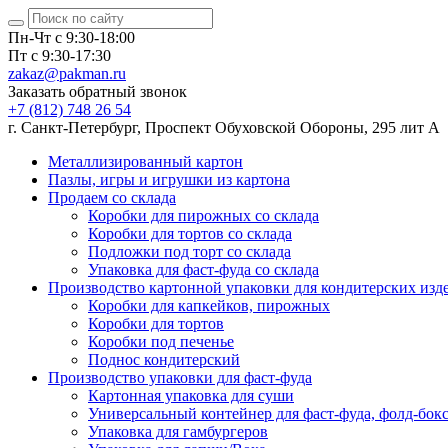
Пн-Чт с 9:30-18:00
Пт с 9:30-17:30
zakaz@pakman.ru
Заказать обратный звонок
+7 (812) 748 26 54
г. Санкт-Петербург, Проспект Обуховской Обороны, 295 лит А
Металлизированный картон
Пазлы, игры и игрушки из картона
Продаем со склада
Коробки для пирожных со склада
Коробки для тортов со склада
Подложки под торт со склада
Упаковка для фаст-фуда со склада
Производство картонной упаковки для кондитерских изд
Коробки для капкейков, пирожных
Коробки для тортов
Коробки под печенье
Поднос кондитерский
Производство упаковки для фаст-фуда
Картонная упаковка для суши
Универсальный контейнер для фаст-фуда, фолд-бок
Упаковка для гамбургеров