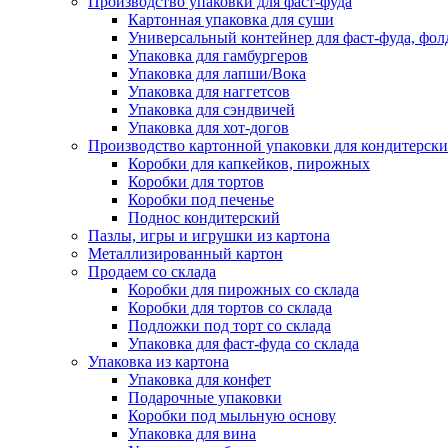
Производство упаковки для фаст-фуда
Картонная упаковка для суши
Универсальный контейнер для фаст-фуда, фол
Упаковка для гамбургеров
Упаковка для лапши/Вока
Упаковка для наггетсов
Упаковка для сэндвичей
Упаковка для хот-догов
Производство картонной упаковки для кондитерски
Коробки для капкейков, пирожных
Коробки для тортов
Коробки под печенье
Поднос кондитерский
Пазлы, игры и игрушки из картона
Металлизированный картон
Продаем со склада
Коробки для пирожных со склада
Коробки для тортов со склада
Подложки под торт со склада
Упаковка для фаст-фуда со склада
Упаковка из картона
Упаковка для конфет
Подарочные упаковки
Коробки под мыльную основу
Упаковка для вина