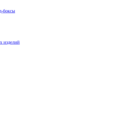
д-боксы
х изделий