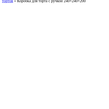
тортов
»
Коробка для торта с ручкой 240×240×200