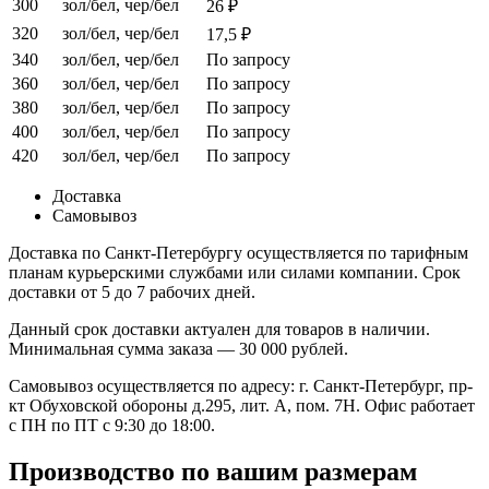
300
зол/бел, чер/бел
26 ₽
320
зол/бел, чер/бел
17,5 ₽
340
зол/бел, чер/бел
По запросу
360
зол/бел, чер/бел
По запросу
380
зол/бел, чер/бел
По запросу
400
зол/бел, чер/бел
По запросу
420
зол/бел, чер/бел
По запросу
Доставка
Самовывоз
Доставка по Санкт-Петербургу осуществляется по тарифным
планам курьерскими службами или силами компании. Срок
доставки от 5 до 7 рабочих дней.
Данный срок доставки актуален для товаров в наличии.
Минимальная сумма заказа — 30 000 рублей.
Самовывоз осуществляется по адресу: г. Санкт-Петербург, пр-
кт Обуховской обороны д.295, лит. А, пом. 7Н. Офис работает
с ПН по ПТ с 9:30 до 18:00.
Производство по вашим размерам