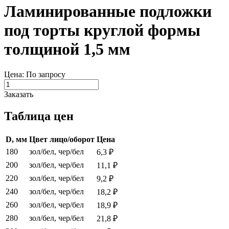
Ламинированные подложки
под торты круглой формы
толщиной 1,5 мм
Цена: По запросу
Заказать
Таблица цен
D, мм
Цвет лицо/оборот
Цена
180
зол/бел, чер/бел
6,3 ₽
200
зол/бел, чер/бел
11,1 ₽
220
зол/бел, чер/бел
9,2 ₽
240
зол/бел, чер/бел
18,2 ₽
260
зол/бел, чер/бел
18,9 ₽
280
зол/бел, чер/бел
21,8 ₽